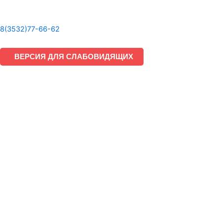
8(3532)77-66-62
ВЕРСИЯ ДЛЯ СЛАБОВИДЯЩИХ
Подать заявку на обучение
Скачайте форму, заполните и отправьте нам.
Скачать заявку
Отправить заявку
Записаться на курс
Оставьте заявку, и мы свяжемся с Вами в ближайшее время
Ваше имя