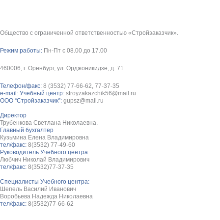
Общество с ограниченной ответственностью «Стройзаказчик».
Режим работы:
Пн-Пт с 08.00 до 17.00
460006, г. Оренбург, ул. Орджоникидзе, д. 71
Телефон/факс:
8 (3532) 77-66-62, 77-37-35
e-mail: Учебный центр:
stroyzakazchik56@mail.ru
ООО “Стройзаказчик”:
gupsz@mail.ru
Директор
Трубенкова Светлана Николаевна.
Главный бухгалтер
Кузьмина Елена Владимировна
тел/факс:
8(3532) 77-49-60
Руководитель Учебного центра
Любчич Николай Владимирович
тел/факс:
8(3532)77-37-35
Специалисты Учебного центра:
Шепель Василий Иванович
Воробьева Надежда Николаевна
тел/факс:
8(3532)77-66-62