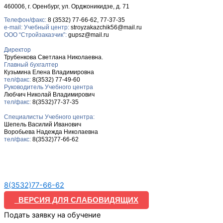
460006, г. Оренбург, ул. Орджоникидзе, д. 71
Телефон/факс:
8 (3532) 77-66-62, 77-37-35
e-mail: Учебный центр:
stroyzakazchik56@mail.ru
ООО “Стройзаказчик”:
gupsz@mail.ru
Директор
Трубенкова Светлана Николаевна.
Главный бухгалтер
Кузьмина Елена Владимировна
тел/факс:
8(3532) 77-49-60
Руководитель Учебного центра
Любчич Николай Владимирович
тел/факс:
8(3532)77-37-35
Специалисты Учебного центра:
Шепель Василий Иванович
Воробьева Надежда Николаевна
тел/факс:
8(3532)77-66-62
8(3532)77-66-62
ВЕРСИЯ ДЛЯ СЛАБОВИДЯЩИХ
Подать заявку на обучение